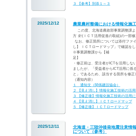
３ 【参考】別添１～３
2025/12/12
農業農村整備における情報化施工
この度、北海道農政部事業調整課より
方 針(ＩＣＴ活用促進の取組)
なお、修正箇所については添付ファイ
し】 ＩＣＴロードマップ」で確認を
※事業調整課から【補
・修正前は、受注者がICTを活用し
ましたが、「受益者からICT活用に
と」であるため、該当する箇所を修正
（通知内容）
１ 通知文（関係建設協会）
２ 【見え消し】情報化施工技術の活
３ 【修正後】情報化施工技術の活用
４ 【見え消し】ＩＣＴロードマップ
５ 【修正後】ＩＣＴロードマップ
2025/12/11
北海道・三陸沖後発地震注意情
について（参考）