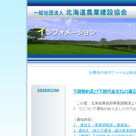
記事内の添付ファイルは過去
2026/01/06
下請契約及び下請代金支払の適
この度、北海道農政部事業調整課よ
い てについて通知がありましたので
（通知内容）
１ 通知文（事業調整課→農建協）
２ 通知文（国土交通省→建設業者団