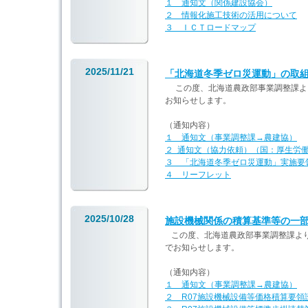
１ 通知文（関係建設協会）
２ 情報化施工技術の活用について
３ ＩＣＴロードマップ
2025/11/21
「北海道冬季ゼロ災運動」の取
この度、北海道農政部事業調整課よ
お知らせします。
（通知内容）
１ 通知文（事業調整課→農建協）
２ 通知文（協力依頼）（国：厚生労
３ 「北海道冬季ゼロ災運動」実施要
４ リーフレット
2025/10/28
施設機械関係の積算基準等の一
この度、北海道農政部事業調整課より
でお知らせします。
（通知内容）
１ 通知文（事業調整課→農建協）
２ R07施設機械設備等価格積算要領