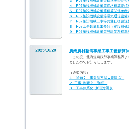
３ R07施設機械設備等標準歩掛読替
４ R07施設機械設備等価格積算要
５ R07施設機械設備等積算関係参考
６ R07施設機械設備等電気通信設
７ R07施設機械工事等共通仕様書読
８ R07工事数量算出要領（施設機械
９ R07施設機械設備等設計業務標準
2025/10/20
農業農村整備事業工事工種積算
この度、北海道農政部事業調整課よ
ましたのでお知らせします。
（通知内容）
１ 通知文（事業調整課→農建協）
２ 工事_制定文（別紙）
３ 工事体系化_新旧対照表