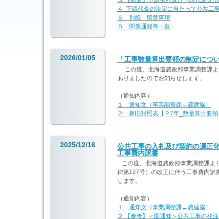
３ 【概要】下請契約及び下請代金支
４ 下請代金の決定に当たって公共工
５ 別紙 留意事項
６ 関係通知等一覧
2026/01/05
「工事数量算出要領の制定につ
この度、北海道農政部事業調整課よ
ありましたのでお知らせします。
（通知内容）
１ 通知文（事業調整課→農建協）
２ 新旧対照表【Ｒ7年_数量算出要領
2025/12/16
公共工事の入札及び契約の適正化
工事費内訳書
この度、北海道農政部事業調整課より
律第127号）の改正に伴う工事費内
します。
（通知内容）
１ 通知文（事業調整課→農建協）
２ 【参考】＜国通知＞公共工事の発